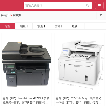
导航
筛选出
5
条数据
综合
销量
热度
价格
最新
惠普（HP）LaserJet Pro M1219nf 多功
惠普（HP）M227fdn四合一黑白激光
能激光一体机 （打印 复印 扫描 传
一体机（打印、复印、扫描、传真、