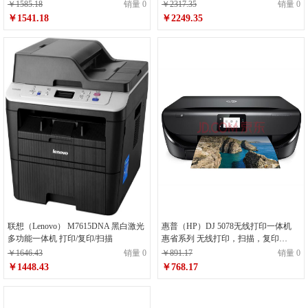
真）
自动双面打印 白色
￥1585.18
销量 0
￥2317.35
销量 0
￥1541.18
￥2249.35
联想（Lenovo） M7615DNA 黑白激光
惠普（HP）DJ 5078无线打印一体机
多功能一体机 打印/复印/扫描
惠省系列 无线打印，扫描，复印
（4538升级型号）
￥1646.43
销量 0
￥891.17
销量 0
￥1448.43
￥768.17