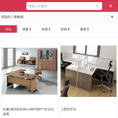
导航
筛选出
2
条数据
综合
销量
热度
价格
最新
红枫 现代班台004 1800*800*750 办公
L型写字台
桌类