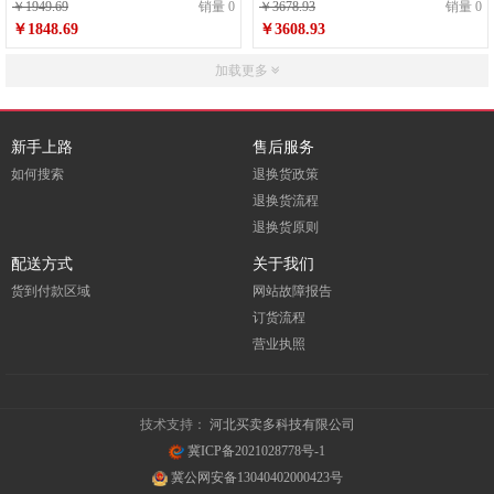
￥1949.69
销量 0
￥3678.93
销量 0
￥1848.69
￥3608.93
加载更多
新手上路
售后服务
如何搜索
退换货政策
退换货流程
退换货原则
配送方式
关于我们
货到付款区域
网站故障报告
订货流程
营业执照
技术支持：
河北买卖多科技有限公司
冀ICP备2021028778号-1
冀公网安备13040402000423号