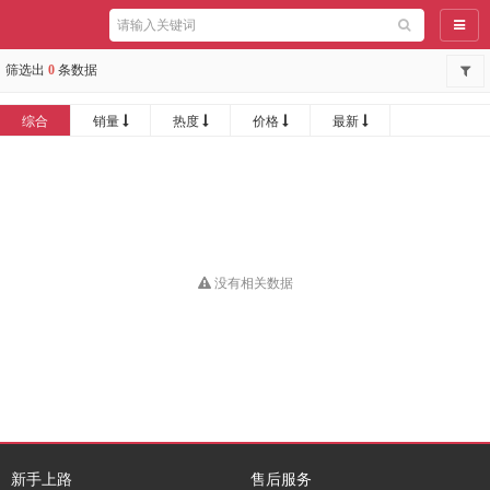
导航
筛选出
0
条数据
综合
销量
热度
价格
最新
没有相关数据
新手上路
售后服务