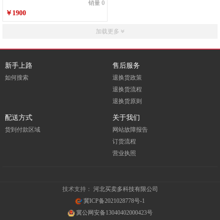
销量 0
￥1900
加载更多
新手上路
售后服务
如何搜索
退换货政策
退换货流程
退换货原则
配送方式
关于我们
货到付款区域
网站故障报告
订货流程
营业执照
技术支持：
河北买卖多科技有限公司
冀ICP备2021028778号-1
冀公网安备13040402000423号