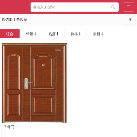
导航
筛选出
1
条数据
综合
销量
热度
价格
最新
子母门