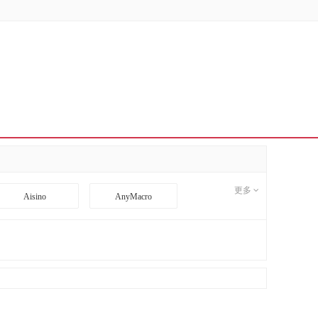
更多
Aisino
AnyMacro
BD
BDCOM
CI
CimFAX
DA TANG
Danacoid