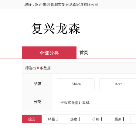
您好，欢迎来到
邯郸市复兴龙森家具有限公司
全部分类
首页
筛选出
0
条数据
品牌
Absen
Acer
AOC
APHRODITE
分类
平板式微型计算机
Bintran
BJB
综合
销量
热度
价格
最新
CIRIC
CISCO