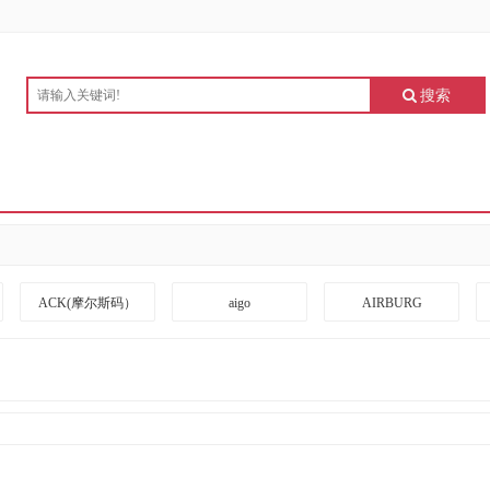
搜索
ACK(摩尔斯码）
aigo
AIRBURG
ARRIVEBOARD
A度
BANGDA
BLACKSHIELDS
BOTC
BOXLIGHT
CKZN
CUBESPACE DESIGN
CZUR