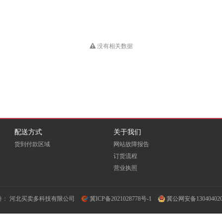
HUB
Dious
DONVIEW
Double A
EKSI
ELOAM
EMC
没有相关数据
Fovatt
FUI
Fujixerox
Goldencis
GREAT WALL
Great Wall 长城
GXIN
H3C
HEWORK
配送方式
关于我们
HORION
HOSEN
HPE
货到付款区域
网站故障报告
订货流程
ICSP
INFOCUS
营业执照
iTeaQ
LIFAair
LMFU
LP
持：
河北买卖多科技有限公司
冀ICP备2021028778号-1
冀公网安备130404020
Meidi
MICROTEK
MINDHUB