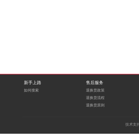
DBAPPSECURITY
deepin
EDUOFFICE
eFound
E人E本
FITOUCH
GCHV
GODEYE
Greenwear
GREVOL
新手上路
售后服务
HOOPOE
HOREN
如何搜索
退换货政策
退换货流程
Huanghe
退换货原则
ICARTRIDGE
LEADCOM
LEXY
技术支
macrosan
maxhub