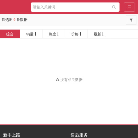
导航
筛选出
0
条数据
综合
销量
热度
价格
最新
没有相关数据
新手上路
售后服务