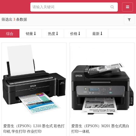
导航
筛选出
3
条数据
综合
销量
热度
价格
最新
爱普生（EPSON）L310 墨仓式 彩色打
爱普生（EPSON）M201 墨仓式黑白
印机 学生打印 作业打印
打印一体机