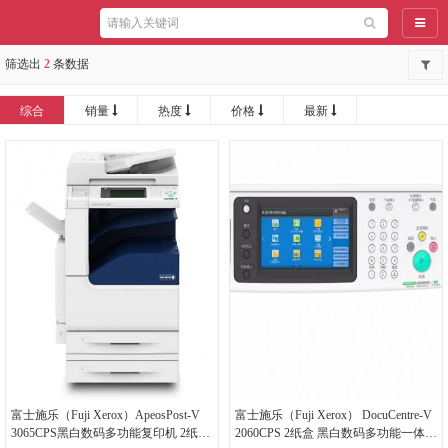
导航
筛选出
2
条数据
综合
销量
热度
价格
最新
富士施乐（Fuji Xerox）ApeosPost-V
富士施乐（Fuji Xerox） DocuCentre-V
3065CPS黑白数码多功能复印机 2纸盒
2060CPS 2纸盒 黑白数码多功能一体机