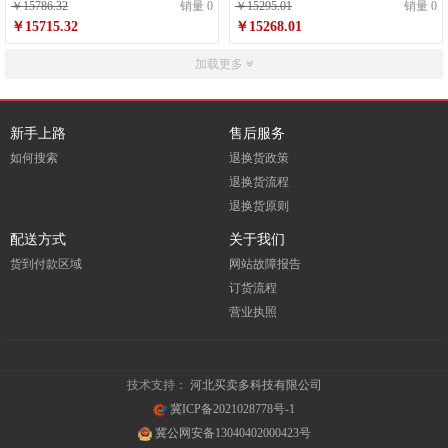
...
打印复印扫描...
￥15786.32
销量 0
￥15295.01
销量 0
￥15715.32
￥15268.01
加载更多
新手上路
售后服务
如何搜索
退换货政策
退换货流程
退换货原则
配送方式
关于我们
货到付款区域
网站故障报告
订货流程
营业执照
技术支持：
河北买卖多科技有限公司
冀ICP备2021028778号-1
冀公网安备13040402000423号